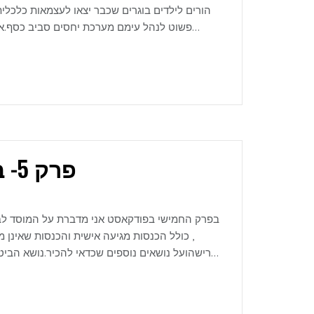
הורים לילדים בוגרים שכבר יצאו לעצמאות כלכלי
פשוט לנהל עימם מערכת יחסים סביב כסף.אני
ולתמוך בהםבהתאם למה שנכון לנו. 
לתוכן מקצועי נוסף- בקרו באתר שליעדנה כהן-אתר הביתלתיאום שיחת אבחון שלחו לי מייל
פרק 5- בואו נדבר על המוסד לביטוח לאומי
בפרק החמישי בפודקאסט אני מדברת על המוסד לבי
, כולל הכנסות מגיעה אישית והכנסות שאינן 
פרישהועל נושאים נוספים שכדאי להכיר.נושא הביט
לי שתדעו.האזנה נעימה! עדנהלתוכן מקצועי נוסף- בקרו באתר שליעדנה כהן-אתר הביתלתיאום שיחת אבחון שלחו לי מייל