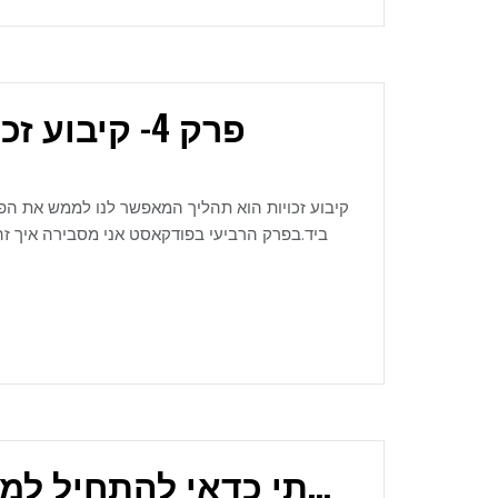
פרק 4- קיבוע זכויות בפרישה- כל מה שחשוב לדעת
קיבוע זכויות הוא תהליך המאפשר לנו לממש את הפט
ביד.בפרק הרביעי בפודקאסט אני מסבירה איך זה 
פרק 3-פרישה מדומה- האם ומתי כדאי להתחיל למשוך פנסיה במקביל להמשך עבודה