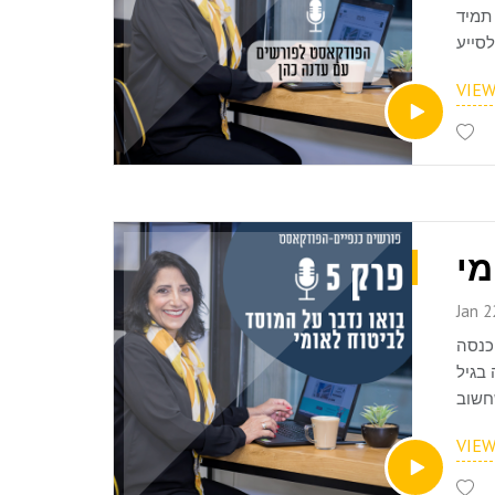
תמיד
סייע
עדנה
VIE
Jan 2
כנסה
 בגיל
חשוב
VIE