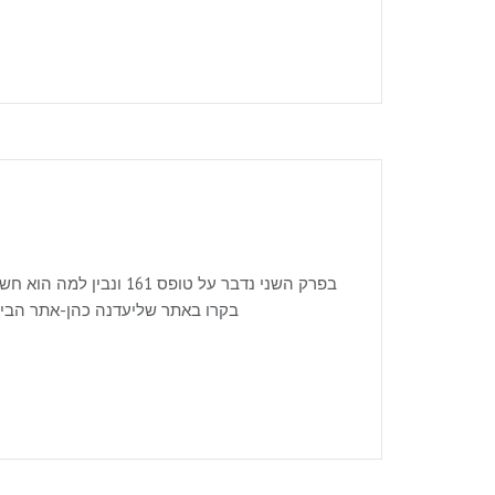
בפרק השני נדבר על טופס
בקרו באתר שליעדנה כהן-אתר הביתלמשלוח שאלות, רעיונות לנושאים מעניינים ולתיאום שיחת אבחוןשלחו לי מייל