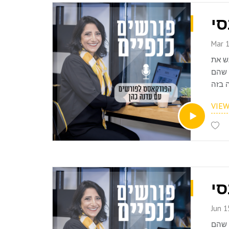
סי
Mar 1
ש את
 שהם
VIE
Jun 1
 שהם