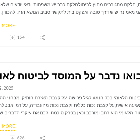
ת, חלקם מתגוררים מחוץ לביתולחלקם כבר יש משפחות-ודאי יודעים שלא 
 מאמינה שיש דרך טובה ואפקטיבית לתקשר סביב הנושא הזה, להכווין, ל
ריכזתי לכם מספר עצות חשובות שיכולות לעזור לכם בכך.האזנה נעימה! 
W MORE
134
2, 2025
טוח הלאומי בכל הנוגע לגיל פרישה-על קצבת האזרח הותיק ומבחני הה
מיגיעה אישית,על קצבת נכות כללית וקצבת נכות מהעבודה, על דמי אבטלה
וח הלאומי הוא רחב ומורכב וכאן בפרק סיכמתי לכם את עיקרי הדברים ש
W MORE
626